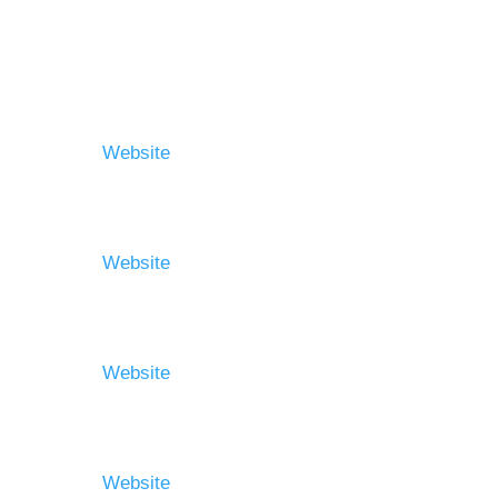
Mitglieder
ONE Movement
Website
Royal Rangers
Website
Kinderforum
Website
Kinder-Komitee
Website