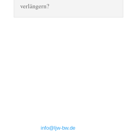
verlängern?
Anschrift
Landesjugendwerk des BFP
Baden-Württemberg
Winkelriedstr. 5a
76185 Karlsruhe
Verantwortlich für den Inhalt:
Simon Jocham
Mail:
info@ljw-bw.de